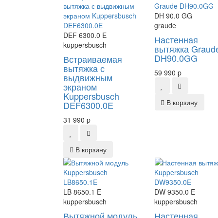
DH 90.0 GG
graude
DEF 6300.0 E
Настенная
kuppersbusch
вытяжка Graud
DH90.0GG
Встраиваемая
вытяжка с
59 990
p
выдвижным
экраном
Kuppersbusch
В корзину
DEF6300.0E
31 990
p
В корзину
LB 8650.1 E
DW 9350.0 E
kuppersbusch
kuppersbusch
Вытяжной модуль
Настенная